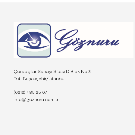
Çorapçılar Sanayi Sitesi D Blok No:3,
D:4 Başakşehir/İstanbul
(0212) 485 25 07
info@goznuru.com.tr