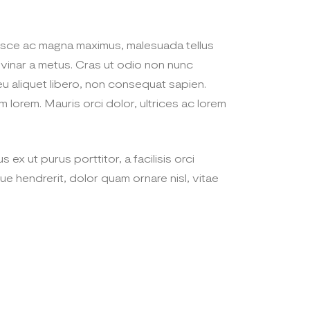
 Fusce ac magna maximus, malesuada tellus
pulvinar a metus. Cras ut odio non nunc
eu aliquet libero, non consequat sapien.
lorem. Mauris orci dolor, ultrices ac lorem
 ex ut purus porttitor, a facilisis orci
ue hendrerit, dolor quam ornare nisl, vitae
.