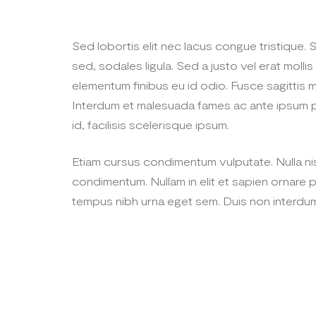
Sed lobortis elit nec lacus congue tristique
sed, sodales ligula. Sed a justo vel erat molli
elementum finibus eu id odio. Fusce sagittis 
Interdum et malesuada fames ac ante ipsum pri
id, facilisis scelerisque ipsum.
Etiam cursus condimentum vulputate. Nulla nisi o
condimentum. Nullam in elit et sapien ornare p
tempus nibh urna eget sem. Duis non interdum 