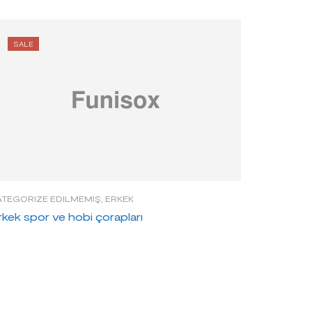
SALE
ATEGORIZE EDILMEMIŞ
,
ERKEK
rkek spor ve hobi çorapları