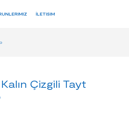
RUNLERIMIZ
İLETISIM
ap
Kalın Çizgili Tayt
p