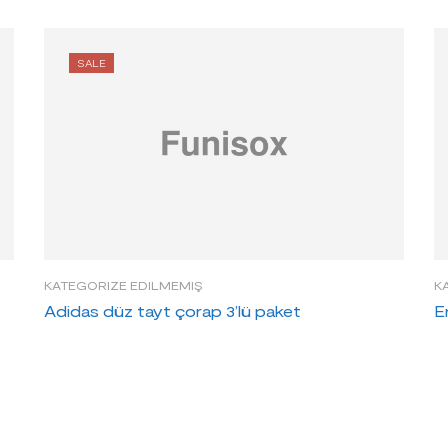
SALE
KATEGORIZE EDILMEMIŞ
K
Adidas düz tayt çorap 3’lü paket
E