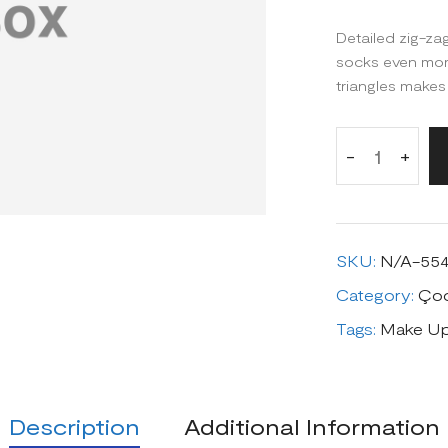
Detailed zig-za
socks even more
triangles makes
-
+
Quantity:
SKU:
N/A-55
Category:
Ço
Tags:
Make U
Description
Additional Information