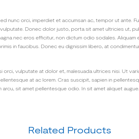
. Sed nunc orci, imperdiet et accumsan ac, tempor ut ante.
s vulputate. Donec dolor justo, porta sit amet ultricies ut, 
magna nec eros efficitur, non dictum odio sodales. Aliquam 
mis in faucibus. Donec eu dignissim libero, at condimentum 
rci, vulputate at dolor et, malesuada ultrices nisi. Ut varius
ellentesque at ac lorem. Cras suscipit, sapien in pellentesq
arcu, sit amet pellentesque odio. In sit amet aliquet augue
Related Products