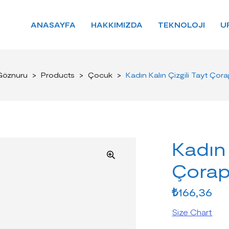
ANASAYFA
HAKKIMIZDA
TEKNOLOJI
U
Göznuru
>
Products
>
Çocuk
>
Kadın Kalın Çizgili Tayt Çor
Kadın 
Çora
₺
166,36
Size Chart