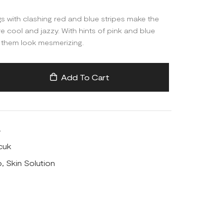
gs with clashing red and blue stripes make the
 cool and jazzy. With hints of pink and blue
 them look mesmerizing.
Add To Cart
4
cuk
p
,
Skin Solution