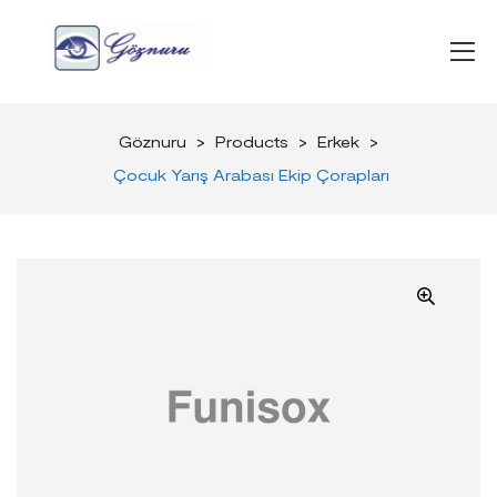
Göznuru
>
Products
>
Erkek
>
Çocuk Yarış Arabası Ekip Çorapları