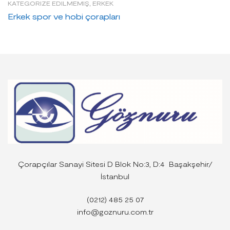
KATEGORIZE EDILMEMIŞ
,
ERKEK
Erkek spor ve hobi çorapları
Çorapçılar Sanayi Sitesi D Blok No:3, D:4 Başakşehir/
İstanbul
(0212) 485 25 07
info@goznuru.com.tr