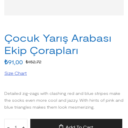
Çocuk Yarış Arabası
Ekip Çorapları
₺
91,00
₺
152,72
Size Chart
Detailed zig-zags with clashing red and blue stripes make
the socks even more cool and jazzy. With hints of pink and
blue triangles makes them look mesmerizing.
-
+
Add To Cart